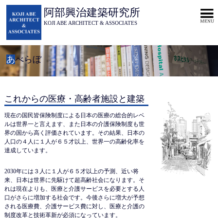
阿部興治建築研究所
KOJI ABE ARCHITECT & ASSOCIATES
あ
べらぼ
これからの医療・高齢者施設と建築
現在の国民皆保険制度による日本の医療の総合的レベ
ルは世界一と言えます、また日本の介護保険制度も世
界の国から高く評価されています。その結果、日本の
人口の４人に１人が６５才以上、世界一の高齢化率を
達成しています。
2030年には３人に１人が６５才以上の予測、近い将
来、日本は世界に先駆けて超高齢社会になります。そ
れは現在よりも、医療と介護サービスを必要とする人
口がさらに増加する社会です。今後さらに増大が予想
される医療費、介護サービス費に対し、医療と介護の
制度改革と技術革新が必須になっています。